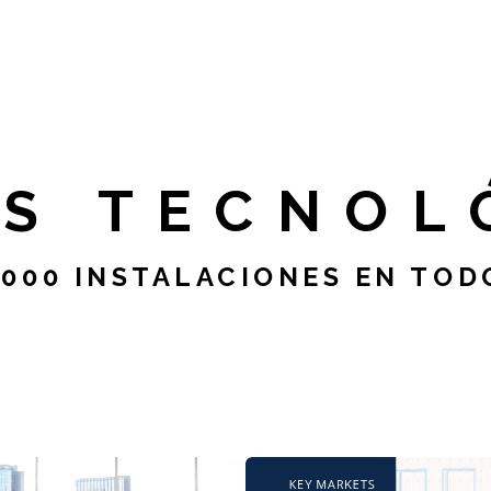
ES TECNOL
.000 INSTALACIONES EN TO