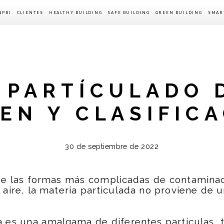
NPBI
CLIENTES
HEALTHY BUILDING
SAFE BUILDING
GREEN BUILDING
SMAR
NPBI
CASOS DE EXITO
OMO
ONES
IÓN
 PARTÍCULADO D
EN Y CLASIFIC
30 de septiembre de 2022
de las formas más complicadas de contaminaci
aire, la materia particulada no proviene de un
a es una amalgama de diferentes partículas, 