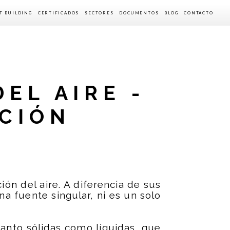
T BUILDING
CERTIFICADOS
SECTORES
DOCUMENTOS
BLOG
CONTACTO
KAITERRA
WELL
VIDEOS
ATMO CUBE
BREEAM
LEED
RESET
EL AIRE -
ACIÓN
ón del aire. A diferencia de sus
a fuente singular, ni es un solo
tanto sólidas como líquidas, que