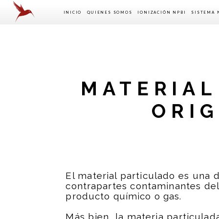
INICIO
QUIENES SOMOS
IONIZACIÓN NPBI
SISTEMA 
EQUIPO HUMANO
CERTIFICADOS NPBI
MODELOS 
INFORMES DE PRUEBA
E. AUTÓN
HISTORIA DE LA IONIZACIÓN
NPBI AVI
INSTALAC
MATERIAL
ORIG
El material particulado es una 
contrapartes contaminantes del 
producto químico o gas.
Más bien, la materia particulad